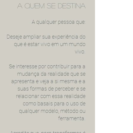
a quem se destina
A qualquer pessoa que:
Deseje ampliar sua experiência do
que é estar vivo em um mundo
vivo.
Se interesse por contribuir para a
mudança da realidade que se
apresenta e veja a si mesma e a
suas formas de perceber e se
relacionar com essa realidade
como basais para o uso de
qualquer modelo, método ou
ferramenta.