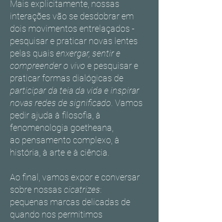
Mais explicitamente, nossas
interações vão se desdobrar em
dois movimentos entrelaçados -
pesquisar e praticar novas lentes
pelas quais
enxergar, sentir e
compreender o vivo
e pesquisar e
praticar formas dialógicas de
participar da teia da vida e inspirar
novas redes de significado
. Vamos
pedir ajuda à filosofia, à
fenomenologia goetheana,
ao pensamento complexo, à
história, à arte e à ciência.
Ao final, vamos expor e conversar
sobre nossas
cicatrizes
:
pequenas marcas delicadas de
quando nos permitimos