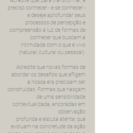
Acredite que, para transformar, é
preciso conhecer - e se conhecer -
e deseje aprofundar seus
processos de percepção e
compreensão à luz de formas de
conhecer que buscam a
intimidade com o que é vivo
(natural, cultural ou pessoal).
Acredite que novas formas de
abordar os desafios que afligem
a nossa era precisam ser
construídas. Formas que nasçam
de uma sensibilidade
contextualizada, ancoradas em
observação
profunda e escuta atenta; que
evoluam na concretude da ação