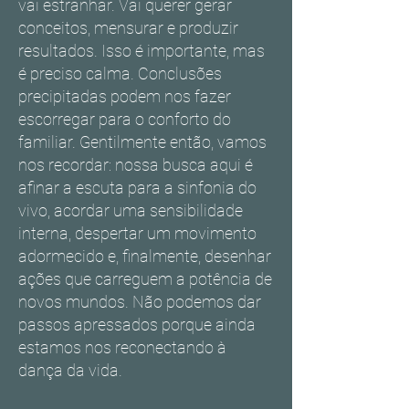
vai estranhar. Vai querer gerar
conceitos, mensurar e produzir
resultados. Isso é importante, mas
é preciso calma. Conclusões
precipitadas podem nos fazer
escorregar para o conforto do
familiar. Gentilmente então, vamos
nos recordar: nossa busca aqui é
afinar a escuta para a sinfonia do
vivo, acordar uma sensibilidade
interna, despertar um movimento
adormecido e, finalmente, desenhar
ações que carreguem a potência de
novos mundos. Não podemos dar
passos apressados porque ainda
estamos nos reconectando à
dança da vida.