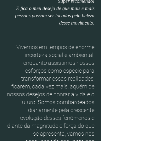
Super recomendo!
E fica o meu desejo de que mais e mais
pessoas possam ser tocadas pela beleza
desse movimento.
Vivemos em tempos de enorme
incerteza social e ambiental,
enquanto assistimos nossos
esforços como espécie para
transformar essas realidades,
ficarem, cada vez mais, aquém de
nossos desejos de honrar a vida e o
futuro. Somos bombardeados
diariamente pela crescente
evolução desses fenômenos e
diante da magnitude e força do que
se apresenta, vamos nos