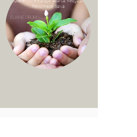
Que envolve e afaga. Abarca. Resgata.
Reconhece. Salva
eliane brum
forma