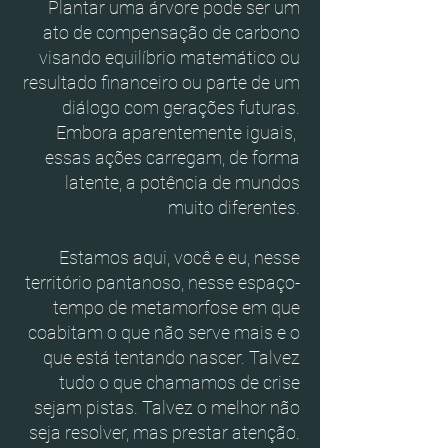
Plantar uma árvore pode ser um
ato de compensação de carbono
visando equilíbrio matemático ou
resultado financeiro ou parte de um
diálogo com gerações futuras.
Embora aparentemente iguais,
essas ações carregam, de forma
latente, a potência de mundos
muito diferentes.
Estamos aqui, você e eu, nesse
território pantanoso, nesse espaço-
tempo de metamorfose em que
coabitam o que não serve mais e o
que está tentando nascer. Talvez
tudo o que chamamos de crise
sejam pistas. Talvez o melhor não
seja resolver, mas prestar atenção.