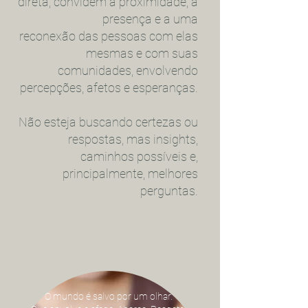
direta, convidem à proximidade, à
presença e a uma
reconexão das pessoas com elas
mesmas e com suas
comunidades, envolvendo
percepções, afetos e esperanças.
Não esteja buscando certezas ou
respostas, mas insights,
caminhos possíveis e,
principalmente, melhores
perguntas.
O mundo é salvo por um olhar.