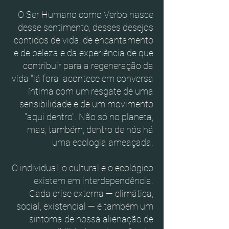
O Ser Humano como Verbo nasce
desse sentimento, desses desejos
contidos de vida, de encantamento
e de beleza e da experiência de que
contribuir para a regeneração da
vida "lá fora" acontece em conversa
íntima com um resgate de uma
sensibilidade e de um movimento
"aqui dentro". Não só no planeta,
mas, também, dentro de nós há
uma ecologia ameaçada.
O individual, o cultural e o ecológico
existem em interdependência.
Cada crise externa — climática,
social, existencial — é também um
sintoma de nossa alienação de