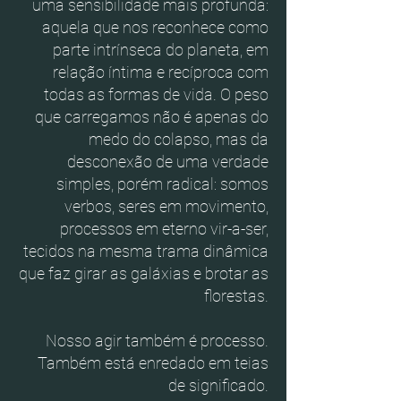
uma sensibilidade mais profunda:
aquela que nos reconhece como
parte intrínseca do planeta, em
relação íntima e recíproca com
todas as formas de vida. O peso
que carregamos não é apenas do
medo do colapso, mas da
desconexão de uma verdade
simples, porém radical: somos
verbos, seres em movimento,
processos em eterno vir-a-ser,
tecidos na mesma trama dinâmica
que faz girar as galáxias e brotar as
florestas.
Nosso agir também é processo.
Também está enredado em teias
de significado.