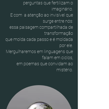
perguntas que fertilizam o
imaginário.
E com a atenção ao invisível que
surge entre nós:
essa paisagem compartilhada de
transformação
que molda cada passo e é moldada
por ele.
Mergulharemos em linguagens que
falam em ciclos,
em poemas que convidam ao
mistério.