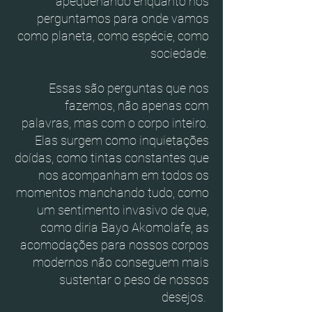
apequenando enquanto nos
perguntamos para onde vamos
como planeta, como espécie, como
sociedade.
Essas são perguntas que nos
fazemos, não apenas com
palavras, mas com o corpo inteiro.
Elas surgem como inquietações
doídas, como tintas constantes que
nos acompanham em todos os
momentos manchando tudo, como
um sentimento invasivo de que,
como diria Bayo Akomolafe, as
acomodações para nossos corpos
modernos não conseguem mais
sustentar o peso de nossos
desejos.