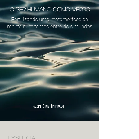
O Ser Humano como Verb
o
Fertilizando uma metamorfose da
mente num tempo entre dois mundos
com Cris Improta
essência