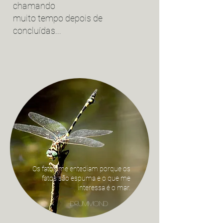
chamando
muito tempo depois de
concluídas
...
Os fatos me entediam porque os
fatos são espuma e o que me
interessa é o mar.
drummond