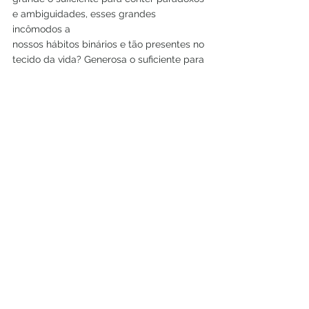
e ambiguidades, esses grandes 
incômodos a
nossos hábitos binários e tão presentes no 
tecido da vida? Generosa o suficiente para
conter o gerúndio formativo de tudo que é 
e o invisível infinito do que pode vir a ser?
Uma linguagem em forma de arte (que 
diferentemente da ciência e da religião 
não
busca oferecer nenhuma explicação, 
apenas convida a engajar a imaginação e 
o corpo no mistério).
Uma linguagem dos afetos.
Uma linguagem poiética/poética.
Em verso...
Mysteries, yes